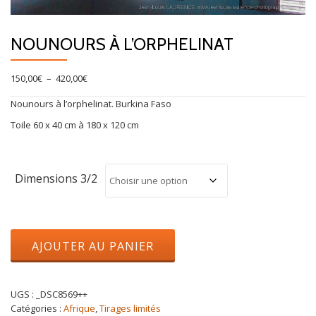
NOUNOURS À L’ORPHELINAT
Plage
150,00
€
–
420,00
€
de
Nounours à l’orphelinat. Burkina Faso
prix :
150,00€
Toile 60 x 40 cm à 180 x 120 cm
à
420,00€
Dimensions 3/2
quantité
AJOUTER AU PANIER
de
Nounours
à
l'orphelinat
UGS :
_DSC8569++
Catégories :
Afrique
,
Tirages limités