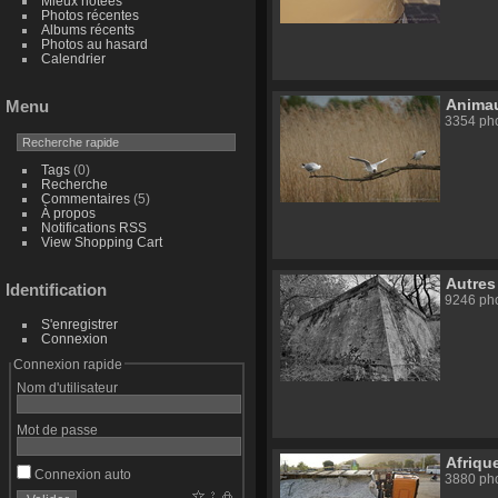
Mieux notées
Photos récentes
Albums récents
Photos au hasard
Calendrier
Anima
Menu
3354 ph
Tags
(0)
Recherche
Commentaires
(5)
À propos
Notifications RSS
View Shopping Cart
Autres
Identification
9246 ph
S'enregistrer
Connexion
Connexion rapide
Nom d'utilisateur
Mot de passe
Afriqu
Connexion auto
3880 ph