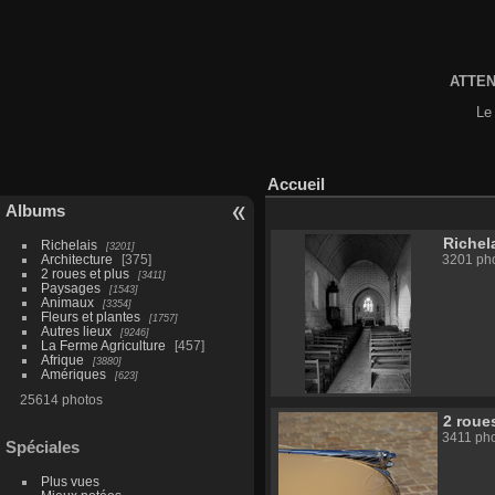
ATTENT
Le 
Accueil
Albums
Richel
Richelais
3201
Architecture
375
3201 ph
2 roues et plus
3411
Paysages
1543
Animaux
3354
Fleurs et plantes
1757
Autres lieux
9246
La Ferme Agriculture
457
Afrique
3880
Amériques
623
25614 photos
2 roue
3411 pho
Spéciales
Plus vues