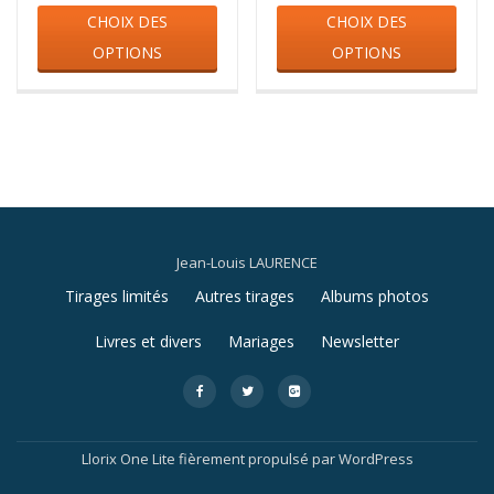
prix :
prix :
CHOIX DES
CHOIX DES
produit
produ
45,00€
45,00€
a
a
OPTIONS
OPTIONS
à
à
plusieurs
plusi
99,00€
99,00€
variations.
varia
Les
Les
options
opti
peuvent
peuv
être
être
choisies
chois
sur
sur
la
la
Jean-Louis LAURENCE
page
page
Menu
du
du
Tirages limités
Autres tirages
Albums photos
produit
produ
secondaire
Livres et divers
Mariages
Newsletter
fa-
fa-
fa-
facebook
twitter
google-
plus-
square
Llorix One Lite
fièrement propulsé par
WordPress