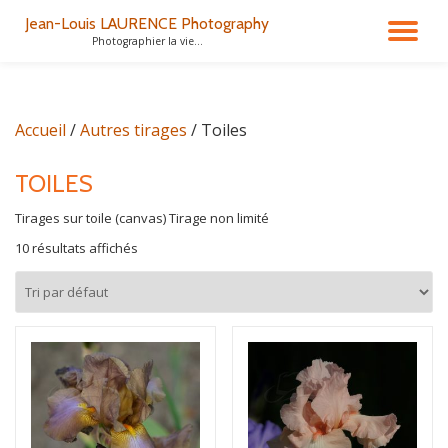
Jean-Louis LAURENCE Photography
DÉ
Photographier la vie...
Aller
au
LA
contenu
Accueil
/
Autres tirages
/ Toiles
NA
TOILES
Tirages sur toile (canvas) Tirage non limité
10 résultats affichés