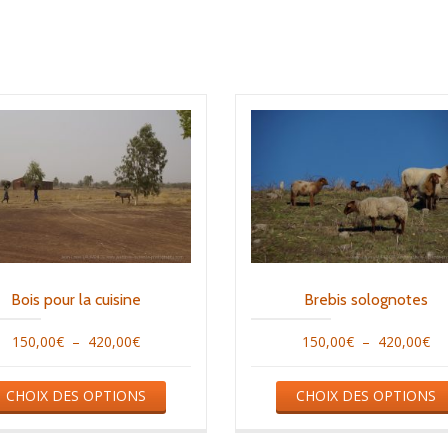
peuvent
être
choisies
sur
la
page
du
produit
Bois pour la cuisine
Brebis solognotes
Plage
Pl
150,00
€
–
420,00
€
150,00
€
–
420,00
€
de
de
Ce
CHOIX DES OPTIONS
CHOIX DES OPTIONS
prix :
pri
produit
150,00€
15
a