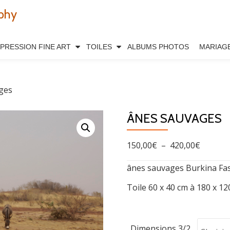
phy
MPRESSION FINE ART
TOILES
ALBUMS PHOTOS
MARIAG
ges
ÂNES SAUVAGES
Plage
150,00
€
–
420,00
€
de
ânes sauvages Burkina Fa
prix :
Toile 60 x 40 cm à 180 x 1
150,00€
à
420,00€
Dimensions 3/2