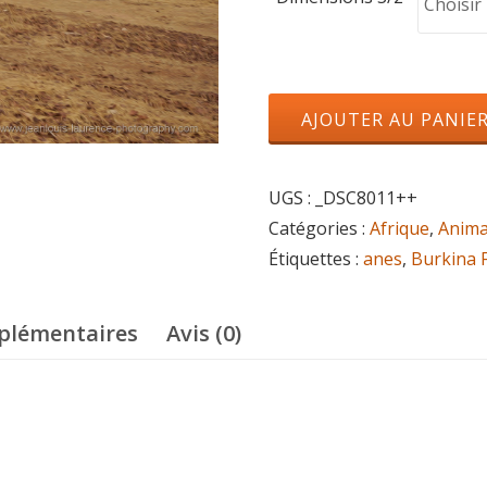
quantité
AJOUTER AU PANIE
de
ânes
UGS :
_DSC8011++
sauvages
Catégories :
Afrique
,
Anim
Étiquettes :
anes
,
Burkina 
plémentaires
Avis (0)