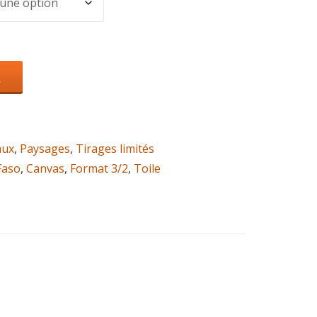
R
aux
,
Paysages
,
Tirages limités
Faso
,
Canvas
,
Format 3/2
,
Toile