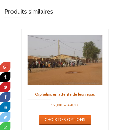
Produits similaires
Orphelins en attente de leur repas
Plage
150,00
€
–
420,00
€
de
Ce
prix :
CHOIX DES OPTIONS
produit
150,00€
a
à