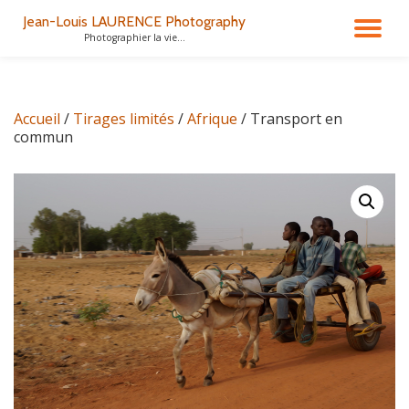
Jean-Louis LAURENCE Photography
DÉ
Photographier la vie...
Aller
au
LA
contenu
Accueil
/
Tirages limités
/
Afrique
/ Transport en
NA
commun