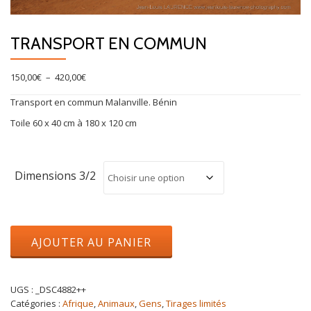
TRANSPORT EN COMMUN
Plage
150,00
€
–
420,00
€
de
Transport en commun Malanville. Bénin
prix :
150,00€
Toile 60 x 40 cm à 180 x 120 cm
à
420,00€
Dimensions 3/2
quantité
AJOUTER AU PANIER
de
Transport
en
commun
UGS :
_DSC4882++
Catégories :
Afrique
,
Animaux
,
Gens
,
Tirages limités