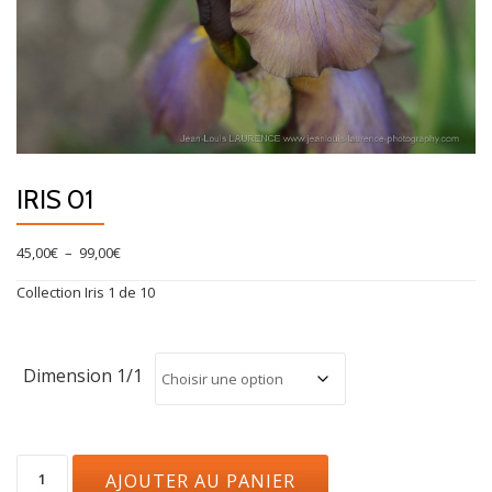
IRIS 01
Plage
45,00
€
–
99,00
€
de
Collection Iris 1 de 10
prix :
45,00€
à
99,00€
Dimension 1/1
quantité
AJOUTER AU PANIER
de