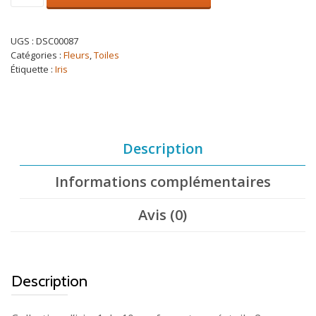
Iris
01
UGS :
DSC00087
Catégories :
Fleurs
,
Toiles
Étiquette :
Iris
Description
Informations complémentaires
Avis (0)
Description