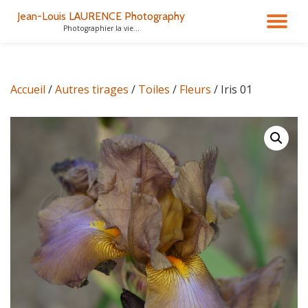
Jean-Louis LAURENCE Photography
DÉ
Photographier la vie...
Aller
au
LA
contenu
Accueil
/
Autres tirages
/
Toiles
/
Fleurs
/ Iris 01
NA