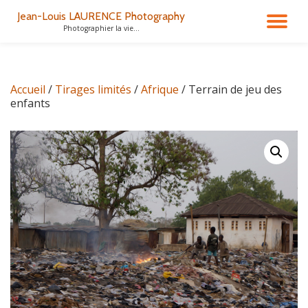
Jean-Louis LAURENCE Photography
DÉ
Photographier la vie...
Aller
au
LA
contenu
Accueil
/
Tirages limités
/
Afrique
/ Terrain de jeu des
NA
enfants