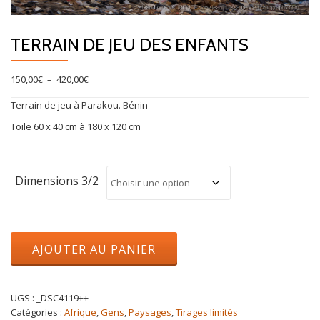
TERRAIN DE JEU DES ENFANTS
Plage
150,00
€
–
420,00
€
de
Terrain de jeu à Parakou. Bénin
prix :
150,00€
Toile 60 x 40 cm à 180 x 120 cm
à
420,00€
Dimensions 3/2
quantité
AJOUTER AU PANIER
de
Terrain
de
jeu
UGS :
_DSC4119++
des
Catégories :
Afrique
,
Gens
,
Paysages
,
Tirages limités