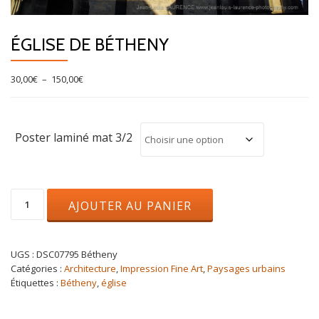
ÉGLISE DE BÉTHENY
Plage
30,00
€
–
150,00
€
de
prix :
30,00€
à
Poster laminé mat 3/2
150,00€
quantité
AJOUTER AU PANIER
de
Église
de
Bétheny
UGS :
DSC07795 Bétheny
Catégories :
Architecture
,
Impression Fine Art
,
Paysages urbains
Étiquettes :
Bétheny
,
église