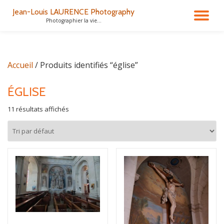
Jean-Louis LAURENCE Photography
DÉ
Photographier la vie...
Aller
au
LA
contenu
Accueil
/ Produits identifiés “église”
NA
ÉGLISE
11 résultats affichés