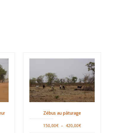
eur
Zébus au pâturage
Plage
150,00
€
–
420,00
€
age