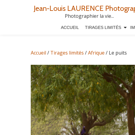
Jean-Louis LAURENCE Photogra
Aller
Photographier la vie...
au
ACCUEIL
TIRAGES LIMITÉS
I
contenu
Accueil
/
Tirages limités
/
Afrique
/ Le puits