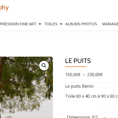
phy
MPRESSION FINE ART
TOILES
ALBUMS PHOTOS
MARIAG
LE PUITS
Plage
150,00
€
–
230,00
€
de
Le puits Bénin
prix :
Toile 60 x 40 cm à 90 x 60 
150,00€
à
230,00€
Dimensions 3/2