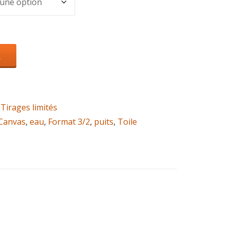
R
,
Tirages limités
Canvas
,
eau
,
Format 3/2
,
puits
,
Toile