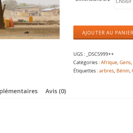
quantité
AJOUTER AU PANIE
de
Le
UGS :
_DSC5999++
puits
Catégories :
Afrique
,
Gens
Étiquettes :
arbres
,
Bénin
,
plémentaires
Avis (0)