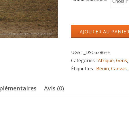
quantité
AJOUTER AU PANIE
de
Femme
UGS :
_DSC6386++
peule
Catégories :
Afrique
,
Gens
Étiquettes :
Bénin
,
Canvas
,
plémentaires
Avis (0)