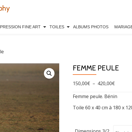
phy
MPRESSION FINE ART
TOILES
ALBUMS PHOTOS
MARIAG
le
FEMME PEULE
Plage
150,00
€
–
420,00
€
de
Femme peule. Bénin
prix :
Toile 60 x 40 cm à 180 x 1
150,00€
à
420,00€
Dimensions 3/2