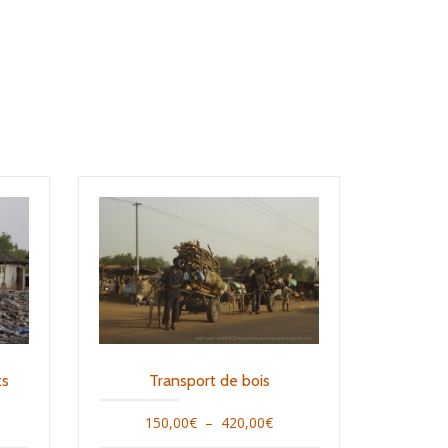
ts
Transport de bois
age
Plage
150,00
€
–
420,00
€