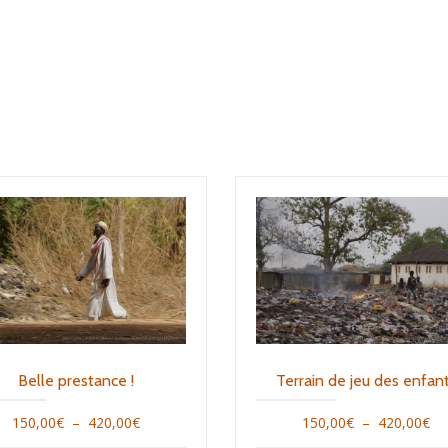
Belle prestance !
Terrain de jeu des enfan
Plage
Pl
150,00
€
–
420,00
€
150,00
€
–
420,00
€