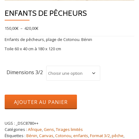
ENFANTS DE PÊCHEURS
Plage
150,00
€
–
420,00
€
de
Enfants de pêcheurs, plage de Cotonou. Bénin
prix :
150,00€
Toile 60 x 40 cm à 180 x 120 cm
à
420,00€
Dimensions 3/2
quantité
AJOUTER AU PANIER
de
Enfants
de
pêcheurs
UGS :
_DSC8780++
Catégories :
Afrique
,
Gens
,
Tirages limités
Étiquettes :
Bénin
,
Canvas
,
Cotonou
,
enfants
,
Format 3/2
,
pêche
,