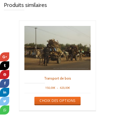
Produits similaires
Transport de bois
Plage
150,00
€
–
420,00
€
de
Ce
prix :
CHOIX DES OPTIONS
produit
150,00€
a
à
plusieurs
420,00€