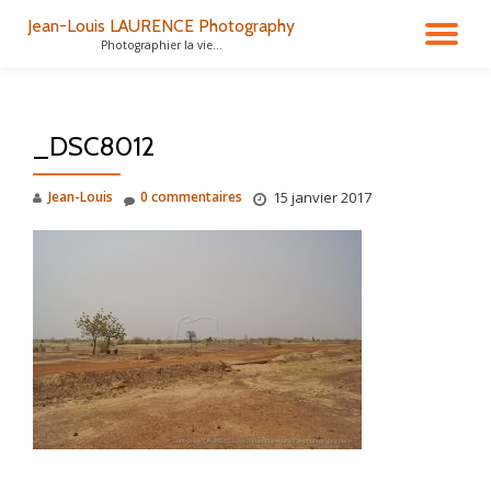
Jean-Louis LAURENCE Photography
DÉ
Photographier la vie...
Aller
au
LA
contenu
_DSC8012
NA
Jean-Louis
0 commentaires
15 janvier 2017