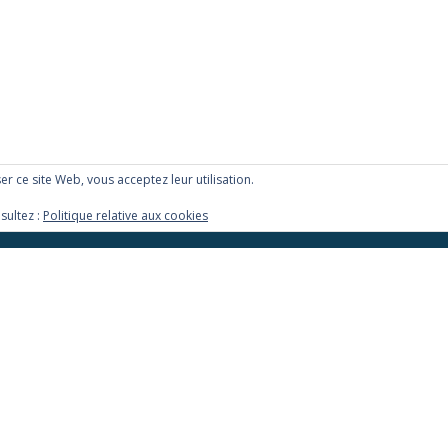
iser ce site Web, vous acceptez leur utilisation.
sultez :
Politique relative aux cookies
Jean-Louis LAURENCE
s
Autres tirages
Albums photos
Livres et divers
Mariages
fa-
fa-
fa-
facebook
twitter
google-
plus-
Llorix One Lite
fièrement propulsé par
WordPress