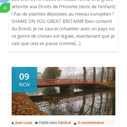
atteinte aux Droits de l’Homme (donc de l’enfant)
! Pas de plaintes déposées au niveau européen ?
SHAME ON YOU GREAT BRITAIN!!! Bien content
du Brexit, je ne saurai cohabiter avec un pays où
ce genre de choses est légale, maintenant que je
En
sais que cela se passe comme
[…]
savoir
plus
surJe
suis
09
révolté
NOV
!
Jean-Louis
Publié dans
Général
0 commentaires