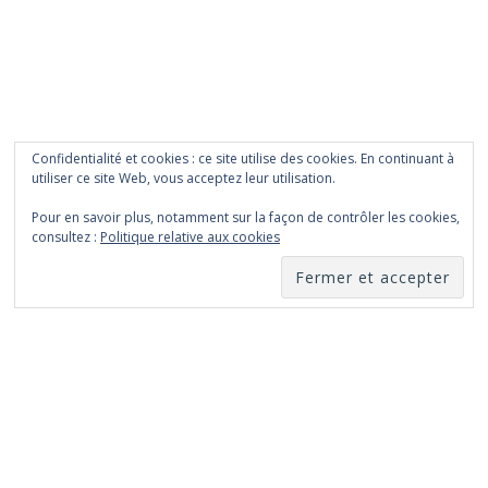
Confidentialité et cookies : ce site utilise des cookies. En continuant à
utiliser ce site Web, vous acceptez leur utilisation.
Pour en savoir plus, notamment sur la façon de contrôler les cookies,
consultez :
Politique relative aux cookies
Jean-Louis LAURENCE
Menu
Tirages limités
Autres tirages
Albums photos
secondaire
Livres et divers
Mariages
Newsletter