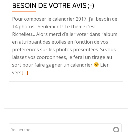
BESOIN DE VOTRE AVIS ;-)
Pour composer le calendrier 2017, j’ai besoin de
14 photos ! Seulement ! Le thème c’est
Richelieu… Alors merci d’aller voter dans l’album
en attribuant des étoiles en fonction de vos
préférences sur les photos présentées. Si vous
laissez vos coordonnées, je ferai un tirage au
sort pour faire gagner un calendrier
Lien
En
vers
[…]
savoir
plus
surBesoin
de
votre
avis