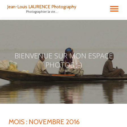
Jean-Louis LAURENCE Photography
DÉ
Photographier la vie...
Aller
au
LA
contenu
NA
BIENVENUE SUR MON ESPACE
PHOTOS ;-)
MOIS :
NOVEMBRE 2016