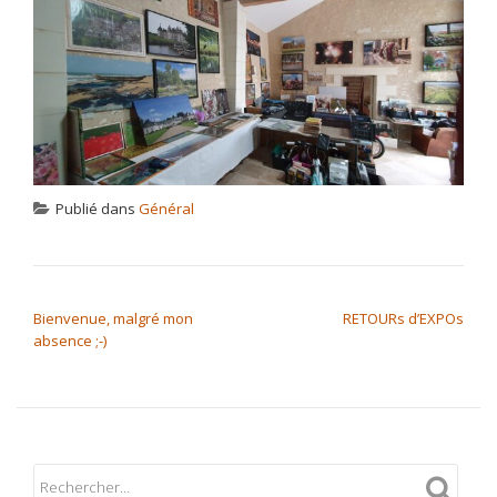
Publié dans
Général
NAVIGATION DE L’ARTICLE
Bienvenue, malgré mon
RETOURs d’EXPOs
absence ;-)