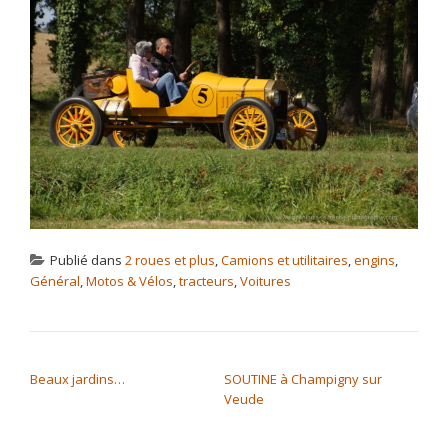
Publié dans
2 roues et plus
,
Camions et utilitaires
,
engins
,
Général
,
Motos & Vélos
,
tracteurs
,
Voitures
NAVIGATION DE L’ARTICLE
Beaux jardins…
SOUTINE à Champigny sur
Veude