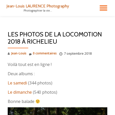
Jean-Louis LAURENCE Photography
DÉ
Photographier la vie...
Aller
au
LA
contenu
LES PHOTOS DE LA LOCOMOTION
NA
2018 À RICHELIEU
Jean-Louis
0 commentaires
7 septembre 2018
Voilà tout est en ligne !
Deux albums :
Le samedi
(344 photos)
Le dimanche
(540 photos)
Bonne balade