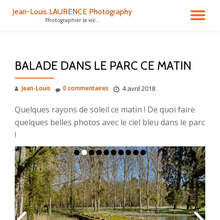
Jean-Louis LAURENCE Photography
DÉ
Photographier la vie...
Aller
au
LA
contenu
BALADE DANS LE PARC CE MATIN
NA
Jean-Louis
0 commentaires
4 avril 2018
Quelques rayons de soleil ce matin ! De quoi faire
quelques belles photos avec le ciel bleu dans le parc
!