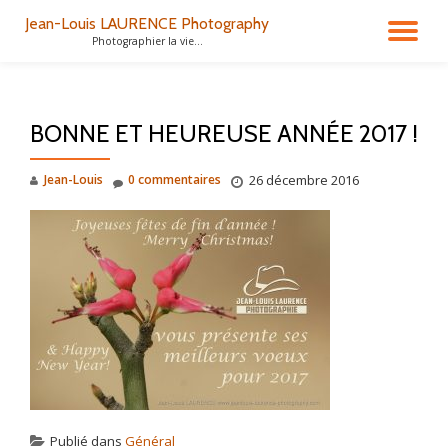
Jean-Louis LAURENCE Photography
DÉ
Photographier la vie...
Aller
au
LA
contenu
BONNE ET HEUREUSE ANNÉE 2017 !
NA
Jean-Louis
0 commentaires
26 décembre 2016
Publié dans
Général