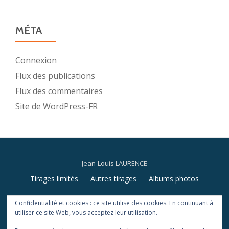
MÉTA
Connexion
Flux des publications
Flux des commentaires
Site de WordPress-FR
Jean-Louis LAURENCE
Menu
Tirages limités
Autres tirages
Albums photos
secondaire
Livres et divers
Mariages
Newsletter
Confidentialité et cookies : ce site utilise des cookies. En continuant à
utiliser ce site Web, vous acceptez leur utilisation.
fa-
fa-
fa-