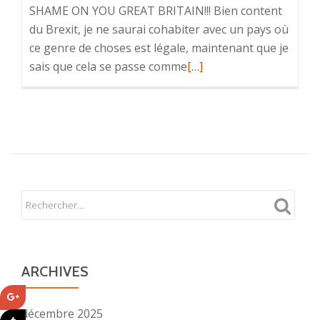
SHAME ON YOU GREAT BRITAIN!!! Bien content
du Brexit, je ne saurai cohabiter avec un pays où
ce genre de choses est légale, maintenant que je
En
sais que cela se passe comme
[…]
savoir
plus
surJe
suis
révolté
!
ARCHIVES
décembre 2025