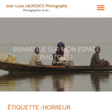
Jean-Louis LAURENCE Photography
DÉ
Photographier la vie...
Aller
au
LA
contenu
NA
BIENVENUE SUR MON ESPACE
PHOTOS ;-)
ÉTIQUETTE :
HORREUR