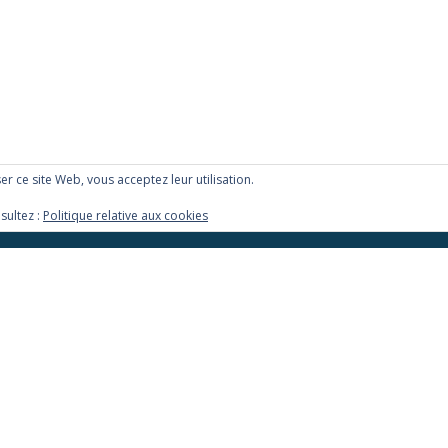
iser ce site Web, vous acceptez leur utilisation.
sultez :
Politique relative aux cookies
Jean-Louis LAURENCE
s
Autres tirages
Albums photos
Livres et divers
Mariages
fa-
fa-
fa-
facebook
twitter
google-
plus-
Llorix One Lite
fièrement propulsé par
WordPress