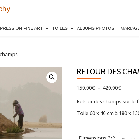
phy
MPRESSION FINE ART
TOILES
ALBUMS PHOTOS
MARIAG
 champs
RETOUR DES CHA
Plage
150,00
€
–
420,00
€
de
Retour des champs sur le f
prix :
Toile 60 x 40 cm à 180 x 1
150,00€
à
420,00€
Dimensions 3/2