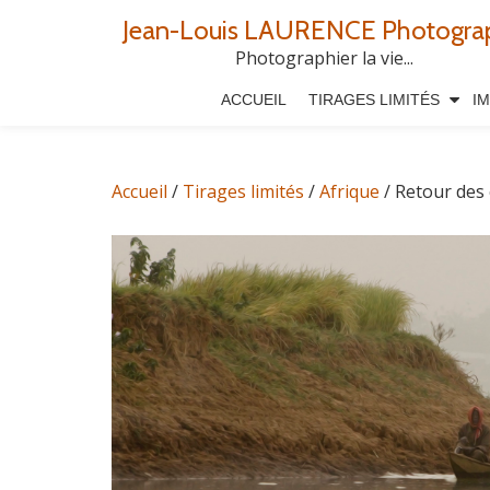
Jean-Louis LAURENCE Photogra
Aller
Photographier la vie...
au
ACCUEIL
TIRAGES LIMITÉS
I
contenu
Accueil
/
Tirages limités
/
Afrique
/ Retour des