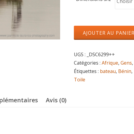
quantité
AJOUTER AU PANIE
de
Retour
UGS :
_DSC6299++
des
Catégories :
Afrique
,
Gens
champs
Étiquettes :
bateau
,
Bénin
,
Toile
plémentaires
Avis (0)