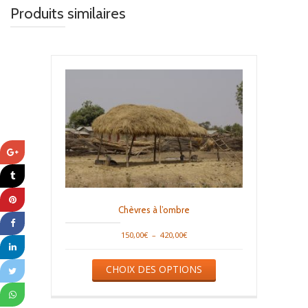
Produits similaires
Chèvres à l’ombre
Plage
150,00
€
–
420,00
€
de
Ce
prix :
CHOIX DES OPTIONS
produit
150,00€
a
à
plusieurs
420,00€