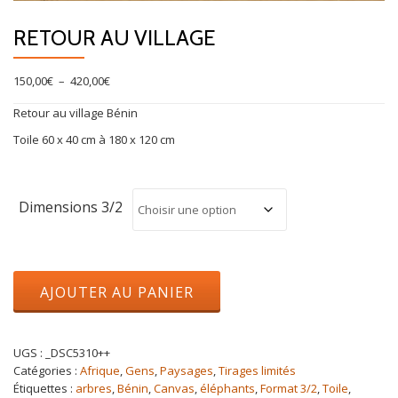
RETOUR AU VILLAGE
Plage
150,00
€
–
420,00
€
de
Retour au village Bénin
prix :
150,00€
Toile 60 x 40 cm à 180 x 120 cm
à
420,00€
Dimensions 3/2
quantité
AJOUTER AU PANIER
de
Retour
au
village
UGS :
_DSC5310++
Catégories :
Afrique
,
Gens
,
Paysages
,
Tirages limités
Étiquettes :
arbres
,
Bénin
,
Canvas
,
éléphants
,
Format 3/2
,
Toile
,