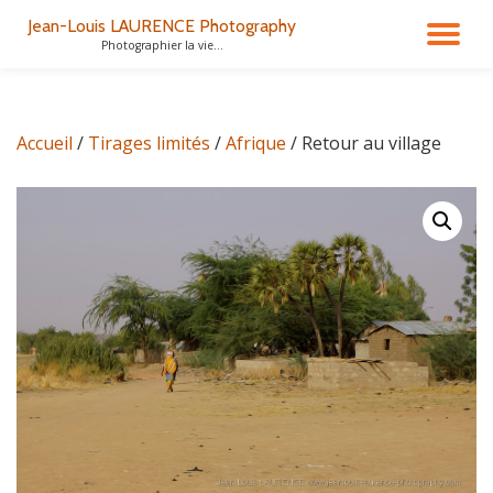
Jean-Louis LAURENCE Photography
DÉ
Photographier la vie...
Aller
au
LA
contenu
Accueil
/
Tirages limités
/
Afrique
/ Retour au village
NA