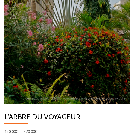
L’ARBRE DU VOYAGEUR
Plage
150,00
€
–
420,00
€