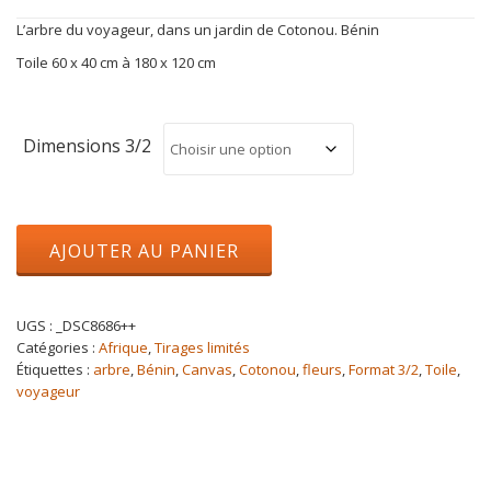
de
L’arbre du voyageur, dans un jardin de Cotonou. Bénin
prix :
150,00€
Toile 60 x 40 cm à 180 x 120 cm
à
420,00€
Dimensions 3/2
quantité
AJOUTER AU PANIER
de
L'arbre
du
voyageur
UGS :
_DSC8686++
Catégories :
Afrique
,
Tirages limités
Étiquettes :
arbre
,
Bénin
,
Canvas
,
Cotonou
,
fleurs
,
Format 3/2
,
Toile
,
voyageur