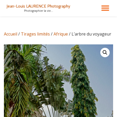
Jean-Louis LAURENCE Photography
DÉ
Photographier la vie...
Aller
au
LA
contenu
Accueil
/
Tirages limités
/
Afrique
/ L’arbre du voyageur
NA