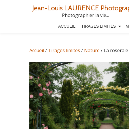
Jean-Louis LAURENCE Photogra
Aller
Photographier la vie...
au
ACCUEIL
TIRAGES LIMITÉS
I
contenu
Accueil
/
Tirages limités
/
Nature
/ La roseraie