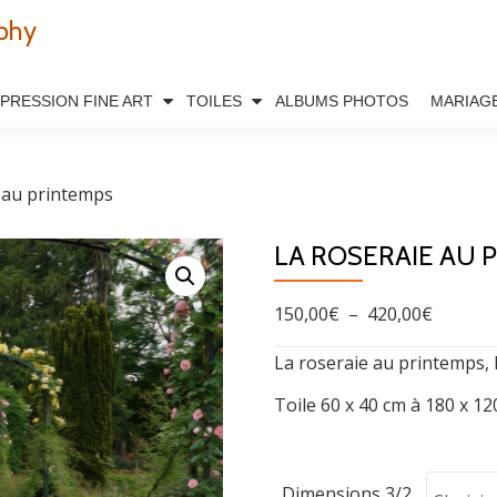
phy
MPRESSION FINE ART
TOILES
ALBUMS PHOTOS
MARIAG
 au printemps
LA ROSERAIE AU 
Plage
150,00
€
–
420,00
€
de
La roseraie au printemps, 
prix :
Toile 60 x 40 cm à 180 x 1
150,00€
à
420,00€
Dimensions 3/2