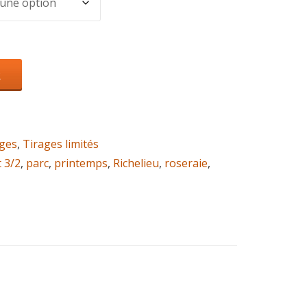
R
ges
,
Tirages limités
 3/2
,
parc
,
printemps
,
Richelieu
,
roseraie
,