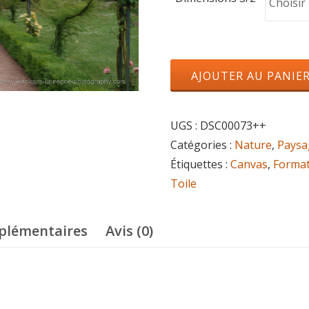
quantité
AJOUTER AU PANIE
de
La
UGS :
DSC00073++
roseraie
Catégories :
Nature
,
Paysa
au
Étiquettes :
Canvas
,
Format
printemps
Toile
plémentaires
Avis (0)