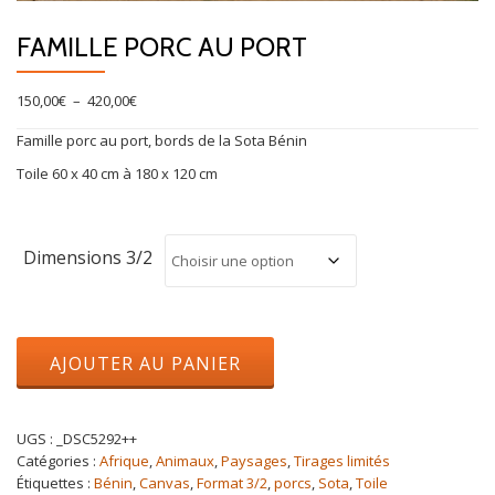
FAMILLE PORC AU PORT
Plage
150,00
€
–
420,00
€
de
Famille porc au port, bords de la Sota Bénin
prix :
150,00€
Toile 60 x 40 cm à 180 x 120 cm
à
420,00€
Dimensions 3/2
quantité
AJOUTER AU PANIER
de
Famille
porc
au
UGS :
_DSC5292++
port
Catégories :
Afrique
,
Animaux
,
Paysages
,
Tirages limités
Étiquettes :
Bénin
,
Canvas
,
Format 3/2
,
porcs
,
Sota
,
Toile