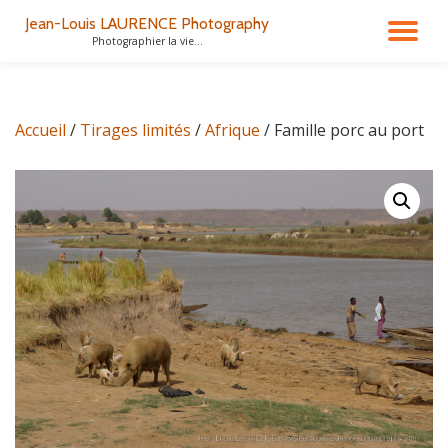
Jean-Louis LAURENCE Photography
DÉ
Photographier la vie...
Aller
au
LA
contenu
Accueil
/
Tirages limités
/
Afrique
/ Famille porc au port
NA