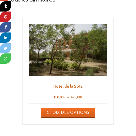
Hôtel de la Sota
Plage
150,00
€
–
420,00
€
de
Ce
prix :
CHOIX DES OPTIONS
produit
150,00€
a
à
plusieurs
420,00€
variations.