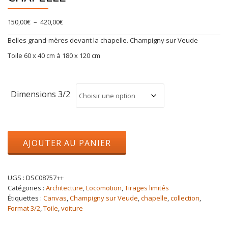
Plage
150,00
€
–
420,00
€
de
Belles grand-mères devant la chapelle. Champigny sur Veude
prix :
150,00€
Toile 60 x 40 cm à 180 x 120 cm
à
420,00€
Dimensions 3/2
quantité
AJOUTER AU PANIER
de
Belles
grand-
mères
UGS :
DSC08757++
devant
Catégories :
Architecture
,
Locomotion
,
Tirages limités
la
Étiquettes :
Canvas
,
Champigny sur Veude
,
chapelle
,
collection
,
chapelle
Format 3/2
,
Toile
,
voiture