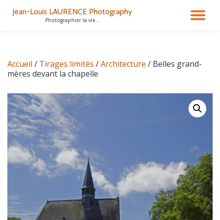
Jean-Louis LAURENCE Photography
DÉ
Photographier la vie...
Aller
au
LA
contenu
Accueil
/
Tirages limités
/
Architecture
/ Belles grand-
NA
mères devant la chapelle