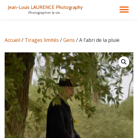
Jean-Louis LAURENCE Photography
DÉ
Photographier la vie...
Aller
au
LA
contenu
Accueil
/
Tirages limités
/
Gens
/ A l’abri de la pluie
NA