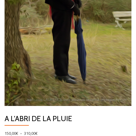
A L’ABRI DE LA PLUIE
Plage
150,00
€
–
310,00
€