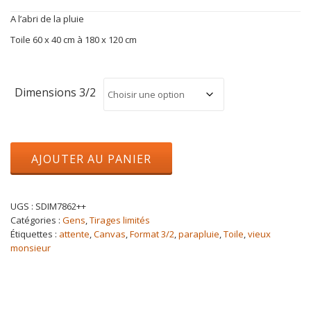
de
A l’abri de la pluie
prix :
150,00€
Toile 60 x 40 cm à 180 x 120 cm
à
310,00€
Dimensions 3/2
quantité
AJOUTER AU PANIER
de
A
l'abri
de
UGS :
SDIM7862++
la
Catégories :
Gens
,
Tirages limités
pluie
Étiquettes :
attente
,
Canvas
,
Format 3/2
,
parapluie
,
Toile
,
vieux
monsieur