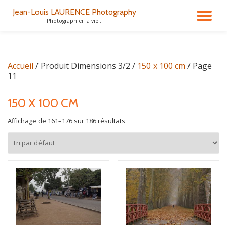
Jean-Louis LAURENCE Photography
DÉ
Photographier la vie...
Aller
au
LA
contenu
Accueil
/ Produit Dimensions 3/2 /
150 x 100 cm
/ Page
NA
11
150 X 100 CM
Affichage de 161–176 sur 186 résultats