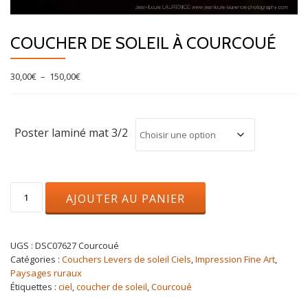
COUCHER DE SOLEIL À COURCOUÉ
Plage
30,00
€
–
150,00
€
de
prix :
30,00€
à
Poster laminé mat 3/2
150,00€
quantité
AJOUTER AU PANIER
de
Coucher
de
soleil
UGS :
DSC07627 Courcoué
à
Catégories :
Couchers Levers de soleil Ciels
,
Impression Fine Art
,
Courcoué
Paysages ruraux
Étiquettes :
ciel
,
coucher de soleil
,
Courcoué