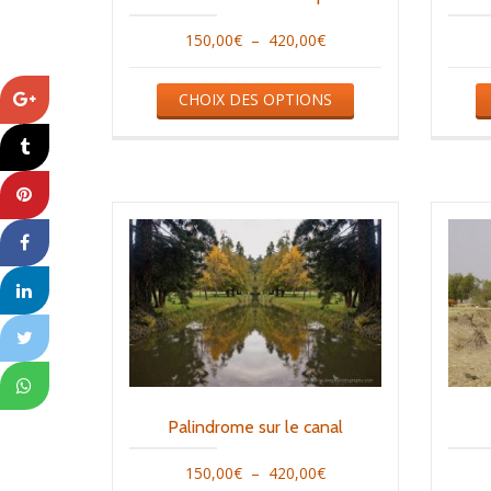
la
Plage
150,00
€
–
420,00
€
page
de
du
Ce
CHOIX DES OPTIONS
prix :
produit
produit
150,00€
a
à
plusieurs
420,00€
variations.
Les
options
peuvent
être
choisies
sur
la
Palindrome sur le canal
page
Plage
150,00
€
–
420,00
€
du