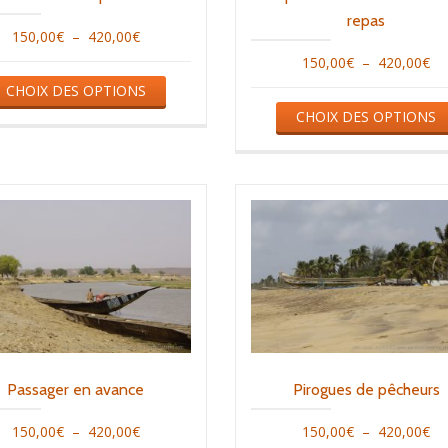
la
repas
Plage
150,00
€
–
420,00
€
page
Pl
150,00
€
–
420,00
€
de
du
Ce
de
CHOIX DES OPTIONS
prix :
produit
produit
CHOIX DES OPTIONS
pri
150,00€
a
15
à
plusieurs
à
420,00€
variations.
42
Les
options
peuvent
être
choisies
sur
la
Passager en avance
Pirogues de pêcheurs
page
Plage
Pl
150,00
€
–
420,00
€
150,00
€
–
420,00
€
du