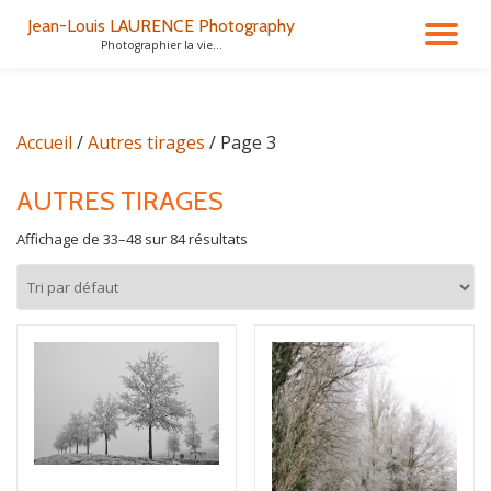
Jean-Louis LAURENCE Photography
DÉ
Photographier la vie...
Aller
au
LA
contenu
Accueil
/
Autres tirages
/ Page 3
NA
AUTRES TIRAGES
Affichage de 33–48 sur 84 résultats