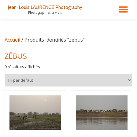
Jean-Louis LAURENCE Photography
DÉ
Photographier la vie...
Aller
au
LA
contenu
Accueil
/ Produits identifiés “zébus”
NA
ZÉBUS
9 résultats affichés