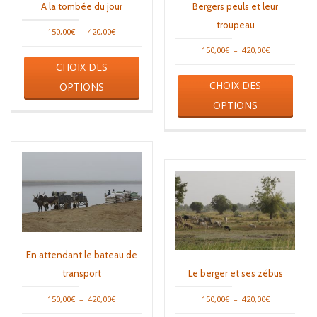
A la tombée du jour
Bergers peuls et leur
troupeau
Plage
150,00
€
–
420,00
€
de
Plage
150,00
€
–
420,00
€
Ce
prix :
de
CHOIX DES
produit
Ce
150,00€
prix :
a
CHOIX DES
produ
OPTIONS
à
150,00€
plusieurs
a
420,00€
OPTIONS
à
variations.
plusi
420,00€
Les
varia
options
Les
peuvent
opti
être
peuv
choisies
être
sur
chois
la
sur
page
la
du
page
produit
En attendant le bateau de
du
produ
transport
Le berger et ses zébus
Plage
Plage
150,00
€
–
420,00
€
150,00
€
–
420,00
€
de
de