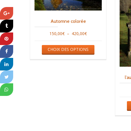
Automne colorée
Plage
150,00
€
–
420,00
€
de
Ce
CHOIX DES OPTIONS
prix :
produit
150,00€
a
à
plusieurs
420,00€
variations.
l’
Les
options
peuvent
être
choisies
sur