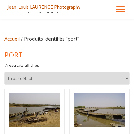
Jean-Louis LAURENCE Photography
DÉ
Photographier la vie...
Aller
au
LA
contenu
Accueil
/ Produits identifiés “port”
NA
PORT
7 résultats affichés