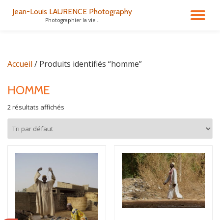
Jean-Louis LAURENCE Photography
DÉ
Photographier la vie...
Aller
au
LA
contenu
Accueil
/ Produits identifiés “homme”
NA
HOMME
2 résultats affichés