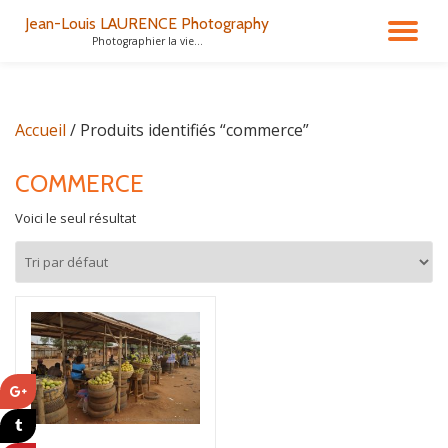
Jean-Louis LAURENCE Photography
DÉ
Photographier la vie...
Aller
au
LA
contenu
Accueil
/ Produits identifiés “commerce”
NA
COMMERCE
Voici le seul résultat