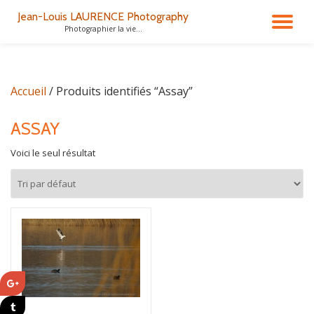
Jean-Louis LAURENCE Photography
DÉ
Photographier la vie...
Aller
au
LA
contenu
Accueil
/ Produits identifiés “Assay”
NA
ASSAY
Voici le seul résultat