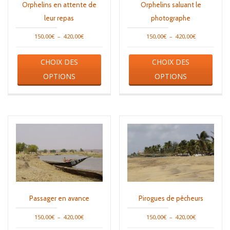
Orphelins en attente de
Orphelins saluant le
leur repas
photographe
Plage
Plage
150,00
€
–
420,00
€
150,00
€
–
420,00
€
de
de
Ce
Ce
prix :
prix :
CHOIX DES
CHOIX DES
produit
produ
150,00€
150,00€
a
a
OPTIONS
OPTIONS
à
à
plusieurs
plusi
420,00€
420,00€
variations.
varia
Les
Les
options
opti
peuvent
peuv
être
être
choisies
chois
sur
sur
la
la
page
page
du
du
produit
produ
Passager en avance
Pirogues de pêcheurs
Plage
Plage
150,00
€
–
420,00
€
150,00
€
–
420,00
€
de
de