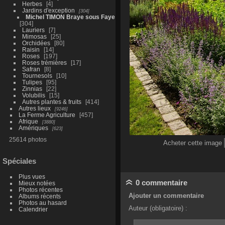
Herbes
4
Jardins d'exception
304
Michel TIMON Braye sous Faye
304
Lauriers
7
Mimosas
25
Orchidées
80
Raisin
14
Roses
197
Roses trémières
17
Safran
8
Tournesols
10
Tulipes
95
Zinnias
22
Volubilis
15
Autres plantes & fruits
414
Autres lieux
9246
La Ferme Agriculture
457
Afrique
3880
Amériques
623
25614 photos
Acheter cette image
Spéciales
Plus vues
0 commentaire
Mieux notées
Photos récentes
Ajouter un commentaire
Albums récents
Photos au hasard
Auteur (obligatoire) :
Calendrier