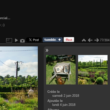
cial...
 ;-)
77/304
Créée le
samedi 2 juin 2018
Ajoutée le
lundi 4 juin 2018
Albums