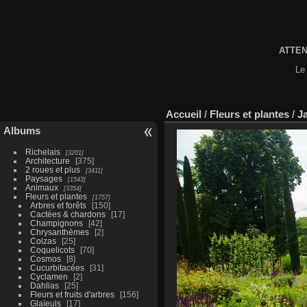
ATTENT
Le 
Accueil
/
Fleurs et plantes
/
J
Albums
Richelais
3201
Architecture
375
2 roues et plus
3411
Paysages
1543
Animaux
3354
Fleurs et plantes
1757
Arbres et forêts
150
Cactées & chardons
17
Champignons
42
Chrysanthèmes
2
Colzas
25
Coquelicots
70
Cosmos
8
Cucurbitacées
31
Cyclamen
2
Dahlias
25
Fleurs et fruits d'arbres
156
Glaïeuls
17