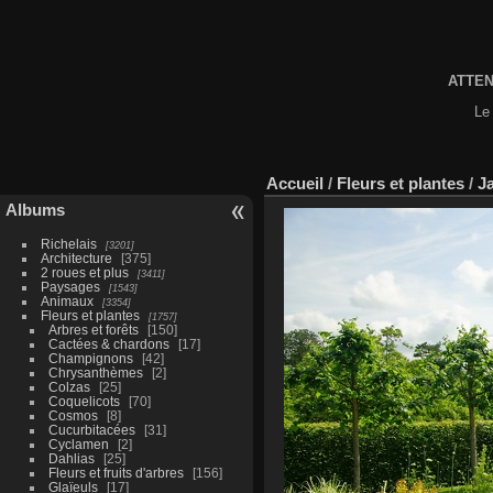
ATTENT
Le 
Accueil
/
Fleurs et plantes
/
J
Albums
Richelais
3201
Architecture
375
2 roues et plus
3411
Paysages
1543
Animaux
3354
Fleurs et plantes
1757
Arbres et forêts
150
Cactées & chardons
17
Champignons
42
Chrysanthèmes
2
Colzas
25
Coquelicots
70
Cosmos
8
Cucurbitacées
31
Cyclamen
2
Dahlias
25
Fleurs et fruits d'arbres
156
Glaïeuls
17