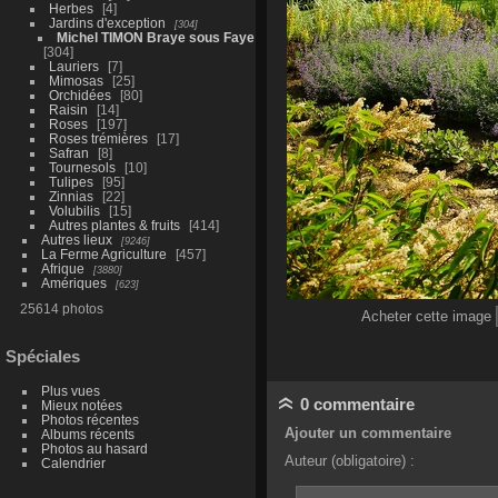
Herbes
4
Jardins d'exception
304
Michel TIMON Braye sous Faye
304
Lauriers
7
Mimosas
25
Orchidées
80
Raisin
14
Roses
197
Roses trémières
17
Safran
8
Tournesols
10
Tulipes
95
Zinnias
22
Volubilis
15
Autres plantes & fruits
414
Autres lieux
9246
La Ferme Agriculture
457
Afrique
3880
Amériques
623
25614 photos
Acheter cette image
Spéciales
Plus vues
0 commentaire
Mieux notées
Photos récentes
Ajouter un commentaire
Albums récents
Photos au hasard
Auteur (obligatoire) :
Calendrier