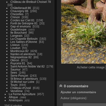
Château de Breteuil Choisel 78
19
Châtellerault 86
211
Chauvigny 86
266
Chezelles
7
Chinon
336
Cordes sur Ciel 81
159
Forêt de Grésigne 81
33
Gap et environs
533
Guadeloupe
1607
Ile Bouchard
96
Langeais
32
La Chapelle Bellouin
192
Les Sables d'Olonne
63
Lisieux
144
Loudun
55
Montricoux 82
429
Nantes et alentours
18
Nègrepelisse 82
89
Oléron
651
Puycelsi 81
94
Saint Antonin Noble Val 82
179
Acheter cette image
Saumur
47
Sees
146
Serre Ponçon
243
St Brieuc et alentours
133
St Michel sur Loire
1
Tours
694
0 commentaire
Château d'Ussé
616
Vendôme
74
Ajouter un commentaire
La Ferme Agriculture
457
Afrique
3880
Auteur (obligatoire) :
Amériques
623
25614 photos