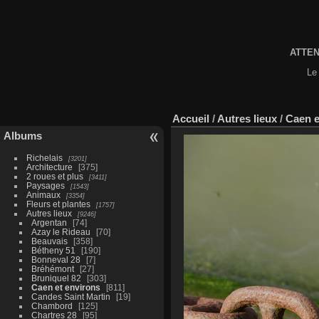
ATTENT
Le 
Accueil
/
Autres lieux
/
Caen e
Albums
Richelais
3201
Architecture
375
2 roues et plus
3411
Paysages
1543
Animaux
3354
Fleurs et plantes
1757
Autres lieux
9246
Argentan
74
Azay le Rideau
70
Beauvais
358
Bétheny 51
190
Bonneval 28
7
Bréhémont
27
Bruniquel 82
303
Caen et environs
811
Candes Saint Martin
19
Chambord
125
Chartres 28
95