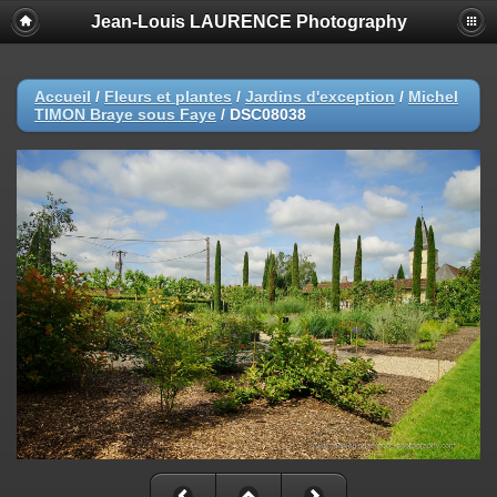
Jean-Louis LAURENCE Photography
Accueil
/
Fleurs et plantes
/
Jardins d'exception
/
Michel
TIMON Braye sous Faye
/
DSC08038