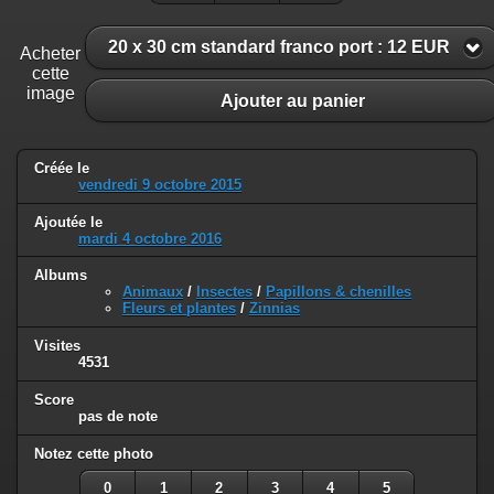
20 x 30 cm standard franco port : 12 EUR
Acheter
cette
image
Ajouter au panier
Créée le
vendredi 9 octobre 2015
Ajoutée le
mardi 4 octobre 2016
Albums
Animaux
/
Insectes
/
Papillons & chenilles
Fleurs et plantes
/
Zinnias
Visites
4531
Score
pas de note
Notez cette photo
0
1
2
3
4
5