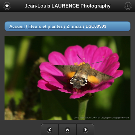
Jean-Louis LAURENCE Photography
Accueil
/
Fleurs et plantes
/
Zinnias
/
DSC09903