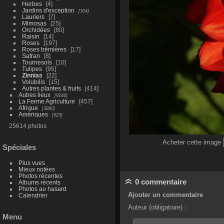
Herbes
4
Jardins d'exception
304
Lauriers
7
Mimosas
25
Orchidées
80
Raisin
14
Roses
197
Roses trémières
17
Safran
8
Tournesols
10
Tulipes
95
Zinnias
22
Volubilis
15
Autres plantes & fruits
414
Autres lieux
9246
La Ferme Agriculture
457
Afrique
3880
Amériques
623
25614 photos
Acheter cette image
Spéciales
Plus vues
Mieux notées
Photos récentes
0 commentaire
Albums récents
Photos au hasard
Ajouter un commentaire
Calendrier
Auteur (obligatoire) :
Menu