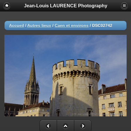
Jean-Louis LAURENCE Photography
Accueil
/
Autres lieux
/
Caen et environs
/
DSC02742