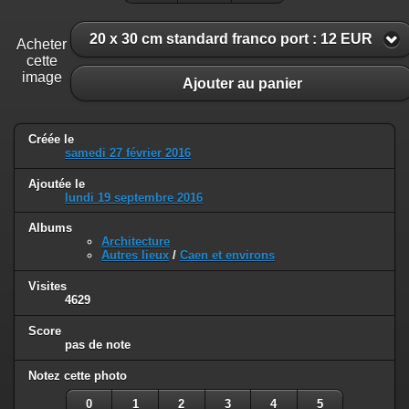
20 x 30 cm standard franco port : 12 EUR
Acheter
cette
image
Ajouter au panier
Créée le
samedi 27 février 2016
Ajoutée le
lundi 19 septembre 2016
Albums
Architecture
Autres lieux
/
Caen et environs
Visites
4629
Score
pas de note
Notez cette photo
0
1
2
3
4
5