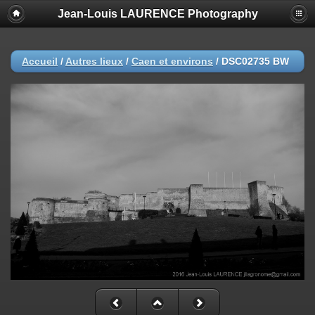
Jean-Louis LAURENCE Photography
Accueil
/
Autres lieux
/
Caen et environs
/
DSC02735 BW