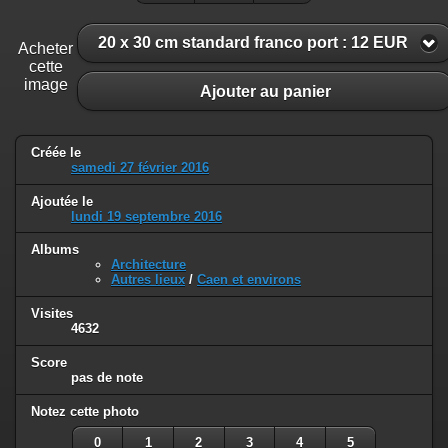
20 x 30 cm standard franco port : 12 EUR
Acheter
cette
image
Ajouter au panier
Créée le
samedi 27 février 2016
Ajoutée le
lundi 19 septembre 2016
Albums
Architecture
Autres lieux
/
Caen et environs
Visites
4632
Score
pas de note
Notez cette photo
0
1
2
3
4
5