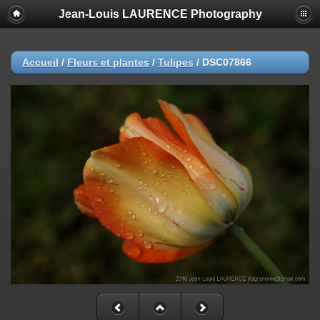
Jean-Louis LAURENCE Photography
Accueil
/
Fleurs et plantes
/
Tulipes
/
DSC07866