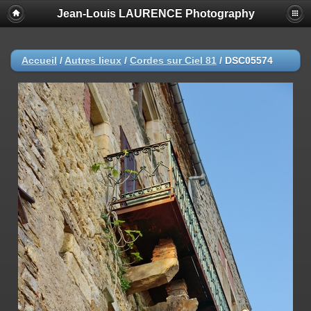
Jean-Louis LAURENCE Photography
Accueil
/
Autres lieux
/
Cordes sur Ciel 81
/
DSC05574